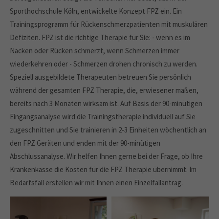
Sporthochschule Köln, entwickelte Konzept FPZ ein. Ein
About us
Trainingsprogramm für Rückenschmerzpatienten mit muskulären
Lorem ipsum dolor sit amet, consectetuer adipiscing
Defiziten. FPZ ist die richtige Therapie für Sie: - wenn es im
elit.
Nacken oder Rücken schmerzt, wenn Schmerzen immer
Aenean commodo ligula eget dolor. Aenean massa. Cum
wiederkehren oder - Schmerzen drohen chronisch zu werden.
sociis natoque penatibus et magnis dis parturient montes,
Speziell ausgebildete Therapeuten betreuen Sie persönlich
nascetur ridiculus mus. Donec quam felis, ultricies nec.
während der gesamten FPZ Therapie, die, erwiesener maßen,
bereits nach 3 Monaten wirksam ist. Auf Basis der 90-minütigen
Eingangsanalyse wird die Trainingstherapie individuell auf Sie
zugeschnitten und Sie trainieren in 2-3 Einheiten wöchentlich an
den FPZ Geräten und enden mit der 90-minütigen
Abschlussanalyse. Wir helfen Ihnen gerne bei der Frage, ob Ihre
Krankenkasse die Kosten für die FPZ Therapie übernimmt. Im
Bedarfsfall erstellen wir mit Ihnen einen Einzelfallantrag.