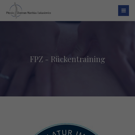
Login
Benutzername
Passwort
FPZ - Rückentraining
Register
|
Lost your password?
Support
Lorem ipsum dolor sit amet: