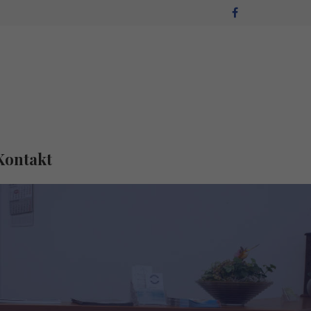
About us
Lorem ipsum dolor sit amet,
consectetuer adipiscing elit.
Aenean commodo ligula eget dolor.
Aenean massa. Cum sociis natoque
penatibus et magnis dis parturient
Kontakt
montes, nascetur ridiculus mus. Donec
quam felis, ultricies nec.